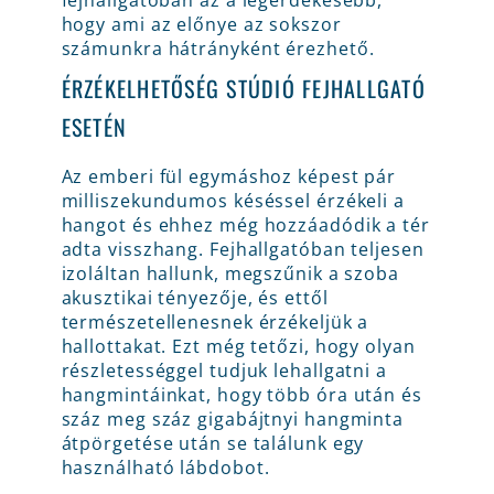
fejhallgatóban az a legérdekesebb,
hogy ami az előnye az sokszor
számunkra hátrányként érezhető.
ÉRZÉKELHETŐSÉG STÚDIÓ FEJHALLGATÓ
ESETÉN
Az emberi fül egymáshoz képest pár
milliszekundumos késéssel érzékeli a
hangot és ehhez még hozzáadódik a tér
adta visszhang. Fejhallgatóban teljesen
izoláltan hallunk, megszűnik a szoba
akusztikai tényezője, és ettől
természetellenesnek érzékeljük a
hallottakat. Ezt még tetőzi, hogy olyan
részletességgel tudjuk lehallgatni a
hangmintáinkat, hogy több óra után és
száz meg száz gigabájtnyi hangminta
átpörgetése után se találunk egy
használható lábdobot.