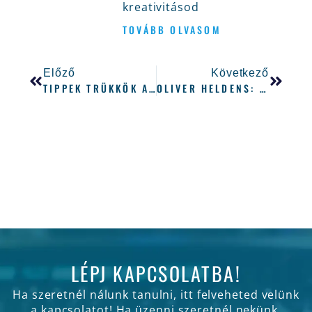
kreativitásod
TOVÁBB OLVASOM
Előző
Következő
TIPPEK TRÜKKÖK AZ EQUALIZEREK HASZNÁLATÁHOZ
OLIVER HELDENS: ÍGY ÍROK ZENÉT! INTERJÚ
LÉPJ KAPCSOLATBA!
Ha szeretnél nálunk tanulni, itt felveheted velünk
a kapcsolatot! Ha üzenni szeretnél nekünk,