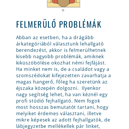
FELMERÜLŐ PROBLÉMÁK
Abban az esetben, ha a drágább
árkategóriából választunk lehallgató
berendezést, akkor is felmerülhetnek
kisebb nagyobb problémák, amiknek
kiküszöbölése okozhat némi fejfájást.
Ha minket nem is, de a családot vagy a
szomszédokat kifejezetten zavarhatja a
magas hangerő, főleg ha szeretünk az
éjszaka közepén dolgozni. Ilyenkor
nagy segítség lehet, ha van kéznél egy
profi stúdió fejhallgató. Nem fogok
most hosszas bemutatót tartani, hogy
melyiket érdemes választani, illetve
mikre képesek az adott fejhallgatók, de
lábjegyzetbe mellékellek pár linket,