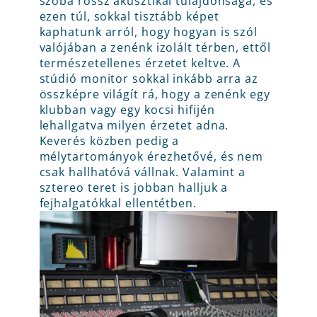
szoba rossz akusztikai tulajdonsága, és
ezen túl, sokkal tisztább képet
kaphatunk arról, hogy hogyan is szól
valójában a zenénk izolált térben, ettől
természetellenes érzetet keltve. A
stúdió monitor sokkal inkább arra az
összképre világít rá, hogy a zenénk egy
klubban vagy egy kocsi hifijén
lehallgatva milyen érzetet adna.
Keverés közben pedig a
mélytartományok érezhetővé, és nem
csak hallhatóvá vállnak. Valamint a
sztereo teret is jobban halljuk a
fejhalgatókkal ellentétben.