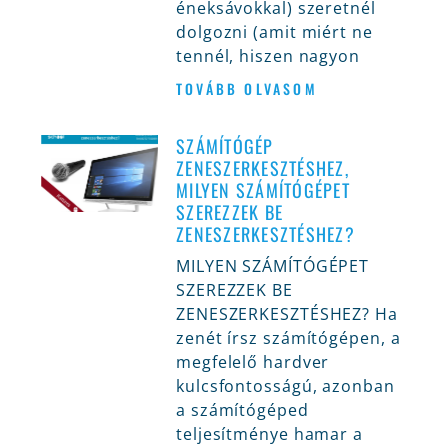
éneksávokkal) szeretnél
dolgozni (amit miért ne
tennél, hiszen nagyon
TOVÁBB OLVASOM
SZÁMÍTÓGÉP
ZENESZERKESZTÉSHEZ,
MILYEN SZÁMÍTÓGÉPET
SZEREZZEK BE
ZENESZERKESZTÉSHEZ?
MILYEN SZÁMÍTÓGÉPET
SZEREZZEK BE
ZENESZERKESZTÉSHEZ? Ha
zenét írsz számítógépen, a
megfelelő hardver
kulcsfontosságú, azonban
a számítógéped
teljesítménye hamar a