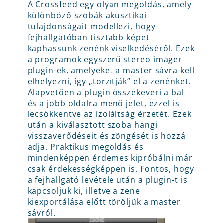
A Crossfeed egy olyan megoldás, amely
különböző szobák akusztikai
tulajdonságait modellezi, hogy
fejhallgatóban tisztább képet
kaphassunk zenénk viselkedéséről. Ezek
a programok egyszerű stereo imager
plugin-ek, amelyeket a master sávra kell
elhelyezni, így „torzítják” el a zenénket.
Alapvetően a plugin összekeveri a bal
és a jobb oldalra menő jelet, ezzel is
lecsökkentve az izoláltság érzetét. Ezek
után a kiválasztott szoba hangi
visszaverődéseit és zöngését is hozzá
adja. Praktikus megoldás és
mindenképpen érdemes kipróbálni már
csak érdekességképpen is. Fontos, hogy
a fejhallgató levétele után a plugin-t is
kapcsoljuk ki, illetve a zene
kiexportálása előtt töröljük a master
sávról.