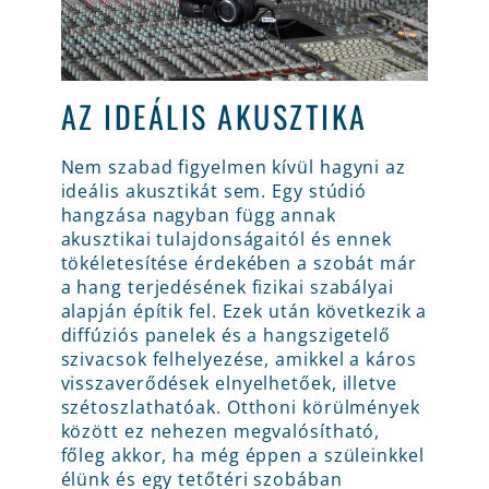
AZ IDEÁLIS AKUSZTIKA
Nem szabad figyelmen kívül hagyni az
ideális akusztikát sem. Egy stúdió
hangzása nagyban függ annak
akusztikai tulajdonságaitól és ennek
tökéletesítése érdekében a szobát már
a hang terjedésének fizikai szabályai
alapján építik fel. Ezek után következik a
diffúziós panelek és a hangszigetelő
szivacsok felhelyezése, amikkel a káros
visszaverődések elnyelhetőek, illetve
szétoszlathatóak. Otthoni körülmények
között ez nehezen megvalósítható,
főleg akkor, ha még éppen a szüleinkkel
élünk és egy tetőtéri szobában