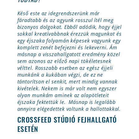
Késő este az idegrendszerünk már
fáradtabb és az agyunk rosszul ítél meg
bizonyos dolgokat. Ebből adódik, hogy éjjel
sokkal kreatívabbnak érezzük magunkat és
egy éjszaka folyamán képesek vagyunk egy
komplett zenét befejezni és lekeverni. Ám
másnap a visszahallgatott eredmény közel
sem azonos az előző napi tökéletesnek
vélttel. Rosszabb esetben az egész éjjeli
munkánk a kukában végzi, de ez ne
tántorítson el senkit, mert mindig vannak
kivételek. Nekem is már volt nem egyszer
olyan munkám aminek az alapötleteit
éjszaka fektettük le. Másnap is legalább
annyira elégedettek voltunk a hallottakkal.
CROSSFEED STÚDIÓ FEJHALLGATÓ
ESETÉN