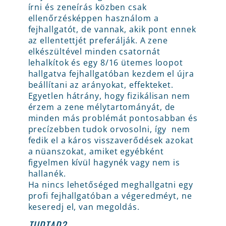
írni és zeneírás közben csak
ellenőrzésképpen használom a
fejhallgatót, de vannak, akik pont ennek
az ellentettjét preferálják. A zene
elkészültével minden csatornát
lehalkítok és egy 8/16 ütemes loopot
hallgatva fejhallgatóban kezdem el újra
beállítani az arányokat, effekteket.
Egyetlen hátrány, hogy fizikálisan nem
érzem a zene mélytartományát, de
minden más problémát pontosabban és
precízebben tudok orvosolni, így nem
fedik el a káros visszaverődések azokat
a nüanszokat, amiket egyébként
figyelmen kívül hagynék vagy nem is
hallanék.
Ha nincs lehetőséged meghallgatni egy
profi fejhallgatóban a végeredméyt, ne
keseredj el, van megoldás.
TUDTAD?