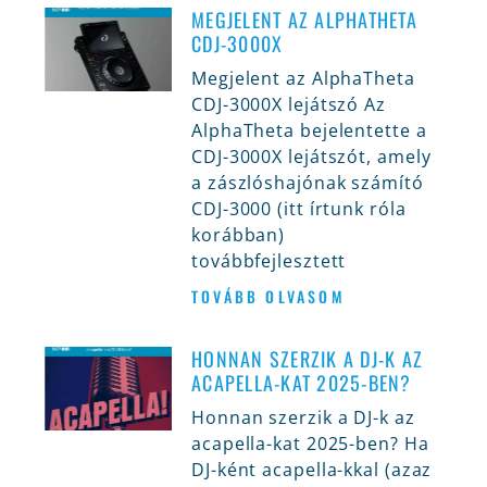
MEGJELENT AZ ALPHATHETA
CDJ-3000X
Megjelent az AlphaTheta
CDJ-3000X lejátszó Az
AlphaTheta bejelentette a
CDJ-3000X lejátszót, amely
a zászlóshajónak számító
CDJ-3000 (itt írtunk róla
korábban)
továbbfejlesztett
TOVÁBB OLVASOM
HONNAN SZERZIK A DJ-K AZ
ACAPELLA-KAT 2025-BEN?
Honnan szerzik a DJ-k az
acapella-kat 2025-ben? Ha
DJ-ként acapella-kkal (azaz