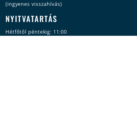
(ingyenes visszahívás)
NYITVATARTÁS
Hétfőtől péntekig: 11:00
– 22:00
Szombat, vasárnap:
10:00 – 18:00
KÉPZÉSEINK
ÁRUHÁZ/JELENTKEZÉS
ÁRAK
OKTATÓINK
BLOG
KAPCSOLAT