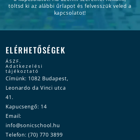
töltsd ki az alábbi űrlapot és felvesszük veled a
kapcsolatot!
ELÉRHETŐSÉGEK
ÁSZF.
Adatkezelési
tájékoztató
Címünk: 1082 Budapest,
Leonardo da Vinci utca
41.
Kapucsengő: 14
Email:
info@sonicschool.hu
Telefon: (70) 770 3899