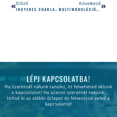
Előző
Következő
INGYENES CHARLATAN SZINTETIZÁTOR
MULTIMODULÁCIÓS FILTER: BEMUTATKOZIK A FABFILTER VOLCANO 2
LÉPJ KAPCSOLATBA!
Ha szeretnél nálunk tanulni, itt felveheted velünk
a kapcsolatot! Ha üzenni szeretnél nekünk,
töltsd ki az alábbi űrlapot és felvesszük veled a
kapcsolatot!