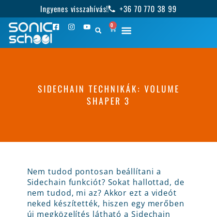
Ingyenes visszahívás!
+36 70 770 38 99
0
SIDECHAIN TECHNIKÁK: VOLUME
SHAPER 3
Nem tudod pontosan beállítani a
Sidechain funkciót? Sokat hallottad, de
nem tudod, mi az? Akkor ezt a videót
neked készítették, hiszen egy merőben
új megközelítés látható a Sidechain