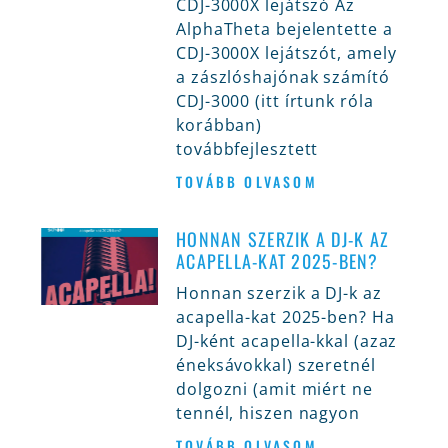
CDJ-3000X lejátszó Az
AlphaTheta bejelentette a
CDJ-3000X lejátszót, amely
a zászlóshajónak számító
CDJ-3000 (itt írtunk róla
korábban)
továbbfejlesztett
TOVÁBB OLVASOM
HONNAN SZERZIK A DJ-K AZ
ACAPELLA-KAT 2025-BEN?
Honnan szerzik a DJ-k az
acapella-kat 2025-ben? Ha
DJ-ként acapella-kkal (azaz
éneksávokkal) szeretnél
dolgozni (amit miért ne
tennél, hiszen nagyon
TOVÁBB OLVASOM