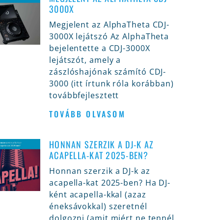
3000X
Megjelent az AlphaTheta CDJ-
3000X lejátszó Az AlphaTheta
bejelentette a CDJ-3000X
lejátszót, amely a
zászlóshajónak számító CDJ-
3000 (itt írtunk róla korábban)
továbbfejlesztett
TOVÁBB OLVASOM
HONNAN SZERZIK A DJ-K AZ
ACAPELLA-KAT 2025-BEN?
Honnan szerzik a DJ-k az
acapella-kat 2025-ben? Ha DJ-
ként acapella-kkal (azaz
éneksávokkal) szeretnél
dolgozni (amit miért ne tennél,