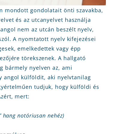
em mondott gondolatait önti szavakba,
elvet és az utcanyelvet használja
angol nem az utcán beszélt nyelv,
zól. A nyomtatott nyelv kifejezései
egesek, emelkedettek vagy épp
ezőjére törekszenek. A hallgató
eg bármely nyelven az, ami
 angol külföldit, aki nyelvtanilag
yértelműen tudjuk, hogy külföldi és
zért, mert:
a” hang notóriusan nehéz)