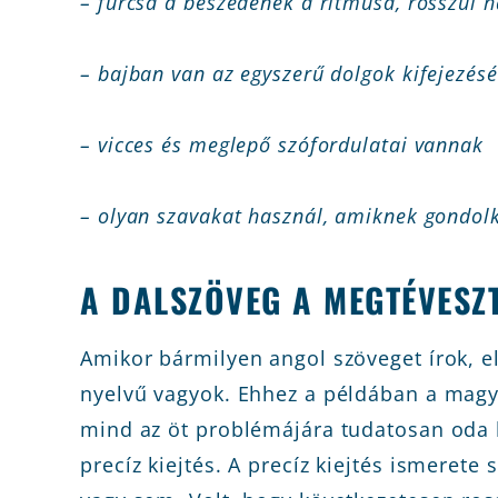
– furcsa a beszédének a ritmusa, rosszul 
– bajban van az egyszerű dolgok kifejezésé
– vicces és meglepő szófordulatai vannak
– olyan szavakat használ, amiknek gondolk
A DALSZÖVEG A MEGTÉVESZ
Amikor bármilyen angol szöveget írok, el
nyelvű vagyok. Ehhez a példában a magy
mind az öt problémájára tudatosan oda 
precíz kiejtés. A precíz kiejtés ismerete 