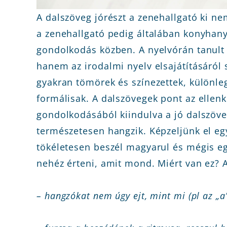
A dalszöveg jórészt a zenehallgató ki n
a zenehallgató pedig általában konyhany
gondolkodás közben. A nyelvórán tanult 
hanem az irodalmi nyelv elsajátításáról s
gyakran tömörek és színezettek, különl
formálisak. A dalszövegek pont az ellenk
gondolkodásából kiindulva a jó dalszöv
természetesen hangzik. Képzeljünk el egy
tökéletesen beszél magyarul és mégis eg
nehéz érteni, amit mond. Miért van ez? A
– hangzókat nem úgy ejt, mint mi (pl az „