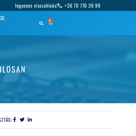
Ingyenes visszahívás!
+36 70 770 38 99
OG
0
OLOSAN
ZTÁS: