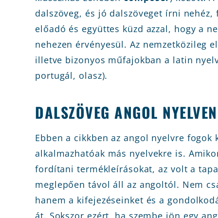
dalszöveg, és jó dalszöveget írni nehéz, 
előadó és együttes küzd azzal, hogy a ne
nehezen érvényesül. Az nemzetközileg el
illetve bizonyos műfajokban a latin nyelv
portugál, olasz).
DALSZÖVEG ANGOL NYELVEN
Ebben a cikkben az angol nyelvre fogok k
alkalmazhatóak más nyelvekre is. Amiko
fordítani termékleírásokat, az volt a ta
meglepően távol áll az angoltól. Nem csa
hanem a kifejezéseinket és a gondolkodá
át. Sokszor ezért, ha szembe jön egy an