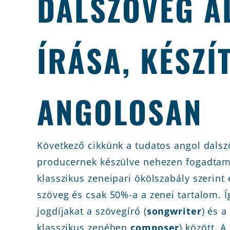
DALSZÖVEG A
ÍRÁSA, KÉSZÍ
ANGOLOSAN
Következő cikkünk a tudatos angol dalsz
producernek készülve nehezen fogadtam 
klasszikus zeneipari ökölszabály szerin
szöveg és csak 50%-a a zenei tartalom. Í
jogdíjakat a szövegíró (
songwriter
) és a
klasszikus zenében
composer
) között. A