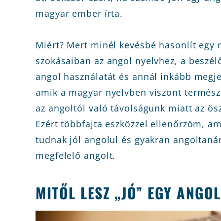
magyar ember írta.
Miért? Mert minél kevésbé hasonlít egy n
szokásaiban az angol nyelvhez, a beszélő
angol használatát és annál inkább megj
amik a magyar nyelvben viszont termész
az angoltól való távolságunk miatt az ö
Ezért többfajta eszközzel ellenőrzöm, am
tudnak jól angolul és gyakran angoltaná
megfelelő angolt.
MITŐL LESZ „JÓ” EGY ANGO