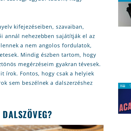
yelv kifejezéseiben, szavaiban,
i annál nehezebben sajátítják el az
elennek a nem angolos fordulatok,
etesek. Mindig észben tartom, hogy
sztönös megérzéseim gyakran tévesek.
it írok. Fontos, hogy csak a helyiek
rok sem beszélnek a dalszerzéshez
L DALSZÖVEG?