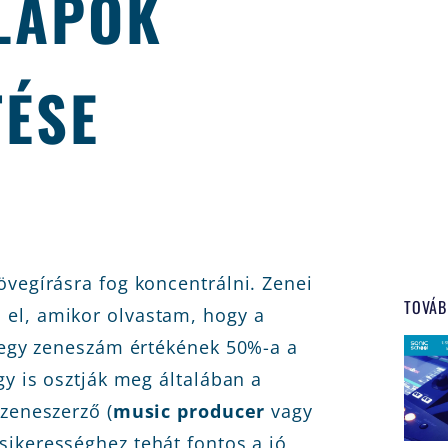
LAPOK
TÉSE
övegírásra fog koncentrálni. Zenei
TOVÁB
el, amikor olvastam, hogy a
t egy zeneszám értékének 50%-a a
gy is osztják meg általában a
 zeneszerző (
music producer
vagy
 sikerességhez tehát fontos a jó