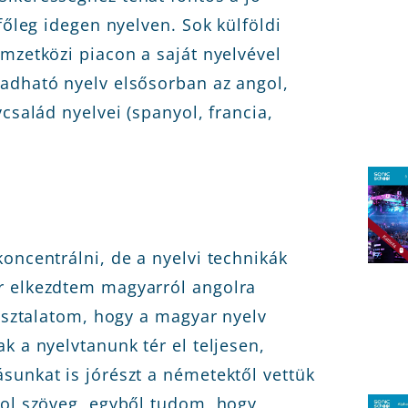
főleg idegen nyelven. Sok külföldi
mzetközi piacon a saját nyelvével
adható nyelv elsősorban az angol,
család nyelvei (spanyol, francia,
oncentrálni, de a nyelvi technikák
r elkezdtem magyarról angolra
pasztalatom, hogy a magyar nyelv
k a nyelvtanunk tér el teljesen,
sunkat is jórészt a németektől vettük
gol szöveg, egyből tudom, hogy