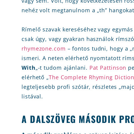
vagy sem. Volt, hogy következetesen ros
nehéz volt megtanulnom a „th” hangokat(!
Rímelő szavak kereséséhez vagy egymás u
csak úgy, vagy gyakran használok rímszó
rhymezone.com
– fontos tudni, hogy a
ismeri. A neten elérhető nyomtatott ríms
With
„-t tudom ajánlani.
Pat Pattinson
pe
elérhető „
The Complete Rhyming Diction
legteljesebb profi szótár, részletes „maj
listával.
A DALSZÖVEG MÁSODIK PR