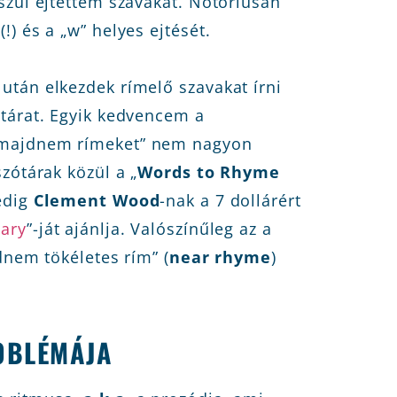
szul ejtettem szavakat. Notóriusan
) és a „w” helyes ejtését.
tán elkezdek rímelő szavakat írni
tárat. Egyik kedvencem a
 „majdnem rímeket” nem nagyon
zótárak közül a „
Words to Rhyme
dig
Clement Wood
-nak a 7 dollárért
ary
”-ját ajánlja. Valószínűleg az a
dnem tökéletes rím” (
near rhyme
)
OBLÉMÁJA