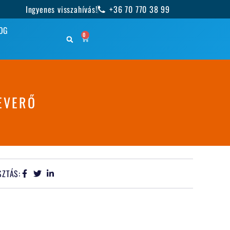
Ingyenes visszahívás!
+36 70 770 38 99
OG
0
EVERŐ
ZTÁS: