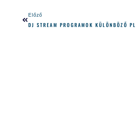
Előző
DJ STREAM PROGRAMOK KÜLÖNBÖZŐ P
Ha szeretnél nálunk tanulni, itt fe