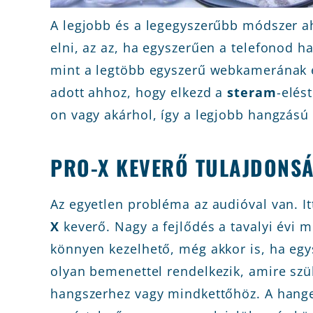
A legjobb és a legegyszerűbb módszer a
elni, az az, ha egyszerűen a telefonod h
mint a legtöbb egyszerű webkamerának és
adott ahhoz, hogy elkezd a
steram
-elés
on vagy akárhol, így a legjobb hangzású 
PRO-X KEVERŐ TULAJDONS
Az egyetlen probléma az audióval van. I
X
keverő. Nagy a fejlődés a tavalyi évi 
könnyen kezelhető, még akkor is, ha eg
olyan bemenettel rendelkezik, amire sz
hangszerhez vagy mindkettőhöz. A hange