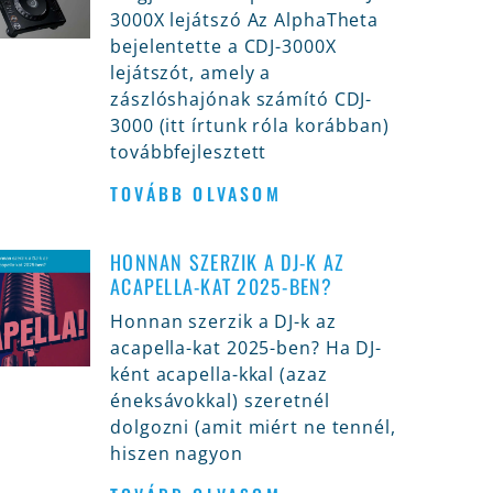
3000X lejátszó Az AlphaTheta
bejelentette a CDJ-3000X
lejátszót, amely a
zászlóshajónak számító CDJ-
3000 (itt írtunk róla korábban)
továbbfejlesztett
TOVÁBB OLVASOM
HONNAN SZERZIK A DJ-K AZ
ACAPELLA-KAT 2025-BEN?
Honnan szerzik a DJ-k az
acapella-kat 2025-ben? Ha DJ-
ként acapella-kkal (azaz
éneksávokkal) szeretnél
dolgozni (amit miért ne tennél,
hiszen nagyon