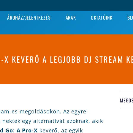
ÁRUHÁZ/JELENTKEZÉS
ÁRAK
OKTATÓINK
BL
O-X KEVERŐ A LEGJOBB DJ STREAM K
MEGOS
eam-es megoldásokon. Az egyre
nektek egy alternatívát azoknak, akik
d Go: A Pro-X
keverő, az egyik