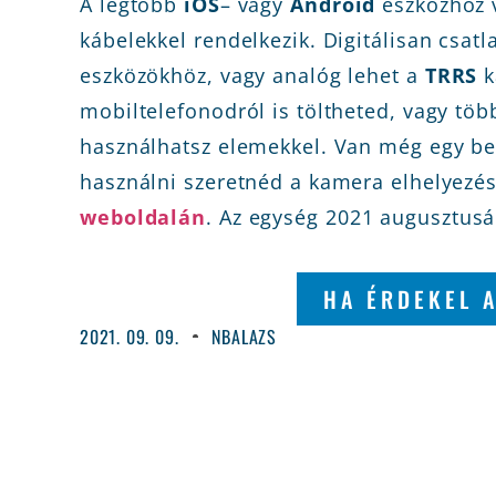
A legtöbb
iOS
– vagy
Android
eszközhöz 
kábelekkel rendelkezik. Digitálisan csat
eszközökhöz, vagy analóg lehet a
TRRS
k
mobiltelefonodról is töltheted, vagy tö
használhatsz elemekkel. Van még egy beé
használni szeretnéd a kamera elhelyezésé
weboldalán
. Az egység 2021 augusztusá
HA ÉRDEKEL 
2021. 09. 09.
NBALAZS