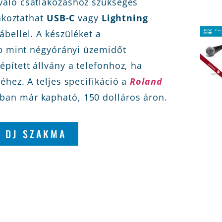
való csatlakozáshoz szükséges
lakoztathat
USB-C
vagy
Lightning
ábellel. A készüléket a
bb mint négyórányi üzemidőt
pített állvány a telefonhoz, ha
hez. A teljes specifikáció a
Roland
ban már kapható, 150 dolláros áron.
A DJ SZAKMA