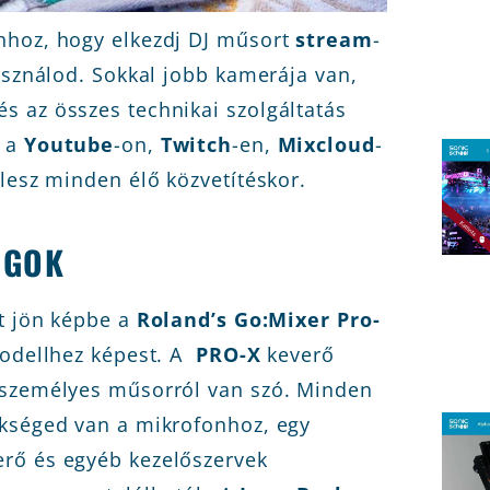
hhoz, hogy elkezdj DJ műsort
stream
-
asználod. Sokkal jobb kamerája van,
 az összes technikai szolgáltatás
t a
Youtube
-on,
Twitch
-en,
Mixcloud
-
lesz minden élő közvetítéskor.
ÁGOK
tt jön képbe a
Roland’s Go:Mixer Pro-
modellhez képest. A
PRO-X
keverő
yszemélyes műsorról van szó. Minden
ükséged van a mikrofonhoz, egy
rő és egyéb kezelőszervek