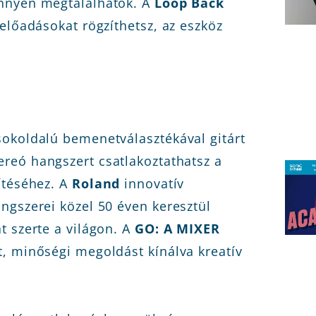
önnyen megtalálhatók. A
Loop Back
előadásokat rögzíthetsz, az eszköz
sokoldalú bemenetválasztékával gitárt
reó hangszert csatlakoztathatsz a
ítéséhez. A
Roland
innovatív
ngszerei közel 50 éven keresztül
t szerte a világon. A
GO: A MIXER
, minőségi megoldást kínálva kreatív