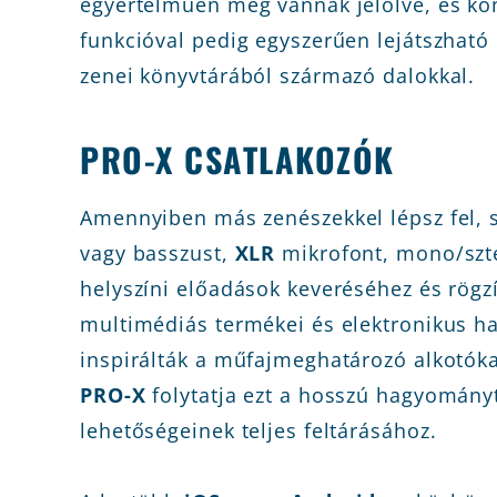
egyértelműen meg vannak jelölve, és k
funkcióval pedig egyszerűen lejátszható 
zenei könyvtárából származó dalokkal.
PRO-X CSATLAKOZÓK
Amennyiben más zenészekkel lépsz fel, 
vagy basszust,
XLR
mikrofont, mono/szte
helyszíni előadások keveréséhez és rögz
multimédiás termékei és elektronikus ha
inspirálták a műfajmeghatározó alkotóka
PRO-X
folytatja ezt a hosszú hagyományt
lehetőségeinek teljes feltárásához.