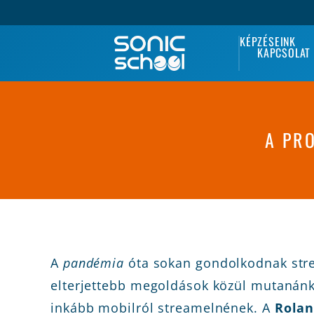
KÉPZÉSEINK
KAPCSOLAT
A PR
A
pandémia
óta sokan gondolkodnak str
elterjettebb megoldások közül mutanánk 
inkább mobilról streamelnének. A
Rolan