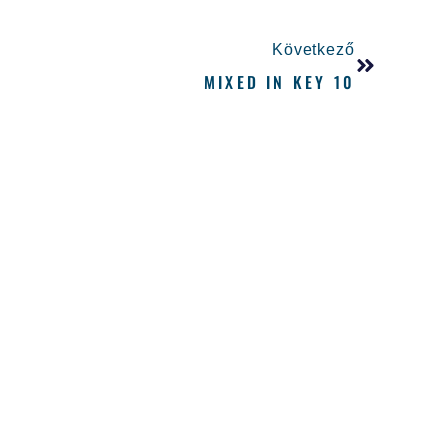
Következő
MIXED IN KEY 10
 nekünk, töltsd ki az alábbi űrlapot