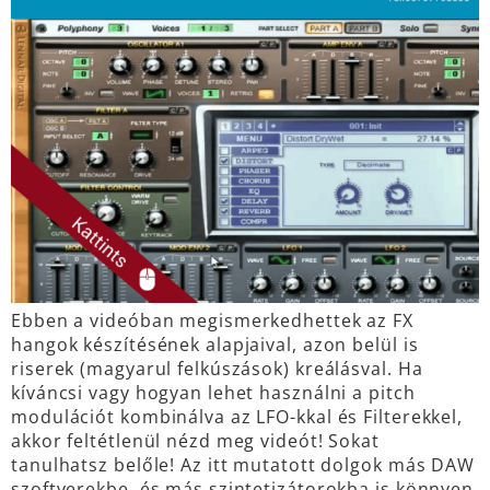
Ebben a videóban megismerkedhettek az FX
hangok készítésének alapjaival, azon belül is
riserek (magyarul felkúszások) kreálásval. Ha
kíváncsi vagy hogyan lehet használni a pitch
modulációt kombinálva az LFO-kkal és Filterekkel,
akkor feltétlenül nézd meg videót! Sokat
tanulhatsz belőle! Az itt mutatott dolgok más DAW
szoftverekbe, és más szintetizátorokba is könnyen