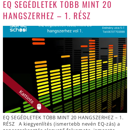
EQ SEGÉDLETEK TÖBB MINT 20
HANGSZERHEZ – 1. RÉSZ
EQ SEGÉDLETEK TÖBB MINT 20 HANGSZERHEZ – 1.
RÉSZ A kiegyenlítés (ismertebb nevén EQ-zás) a