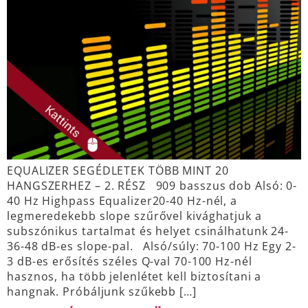
EQUALIZER SEGÉDLETEK TÖBB MINT 20
HANGSZERHEZ – 2. RÉSZ 909 basszus dob Alsó: 0-
40 Hz Highpass Equalizer20-40 Hz-nél, a
legmeredekebb slope szűrővel kivághatjuk a
subszónikus tartalmat és helyet csinálhatunk 24-
36-48 dB-es slope-pal. Alsó/súly: 70-100 Hz Egy 2-
3 dB-es erősítés széles Q-val 70-100 Hz-nél
hasznos, ha több jelenlétet kell biztosítani a
hangnak. Próbáljunk szűkebb […]