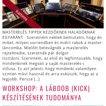
MASTERELÉS TIPPEK KEZDŐKNEK HALADÓKNAK
EGYARÁNT Szeretném nektek bemutatni, hogy én
miket, milyen sorrendben és miért rakok a master-
láncomba. Mielőtt belevágnék a masterelés
rejtelmeibe, szeretnék pár dolgot
tisztázni. Szerintem, az első és legfontosabb, hogy
mindenkinek megvan a saját masterelés-i
stílusa. Ez azt jelenti, hogy mindenki valamilyen
szinten mást használ és arra esküszik, hogy az a
legjobb. Persze […]
WORKSHOP: A LÁBDOB (KICK)
KÉSZÍTÉSÉNEK TUDOMÁNYA