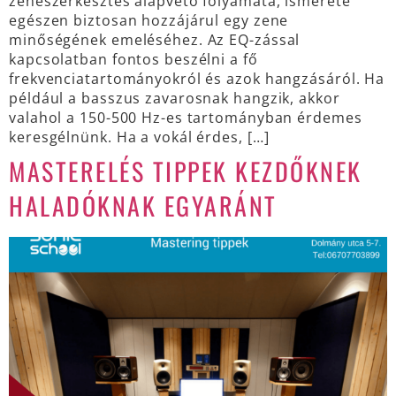
zeneszerkesztés alapvető folyamata, ismerete
egészen biztosan hozzájárul egy zene
minőségének emeléséhez. Az EQ-zással
kapcsolatban fontos beszélni a fő
frekvenciatartományokról és azok hangzásáról. Ha
például a basszus zavarosnak hangzik, akkor
valahol a 150-500 Hz-es tartományban érdemes
keresgélnünk. Ha a vokál érdes, […]
MASTERELÉS TIPPEK KEZDŐKNEK
HALADÓKNAK EGYARÁNT