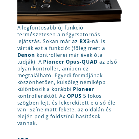
A legfontosabb új funkció
természetesen a négycsatornás
lejátszás. Sokan már az
RX3
-nál is
várták ezt a funkciót (főleg mert a
Denon
kontrollerei már évek óta
tudják). A
Pioneer Opus-QUAD
az első
olyan kontroller, amiben ez
megtalálható. Egyedi formájának
köszönhetően, külsőleg némiképp
különbözik a korábbi
Pioneer
kontrollerektől. Az
OPUS
5 fokos
szögben lejt, és lekerekített elülső éle
van. Színe matt fekete, az oldalán és
elején pedig földszínű hasítások
vannak.