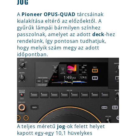
JOG
A
Pioneer OPUS-QUAD
tárcsáinak
kialakítása eltérő az előzőektől. A
gyűrűk lámpái bármilyen színhez
passzolnak, amelyet az adott
deck
-hez
rendelünk, így pontosan tudhatjuk,
hogy melyik szám megy az adott
időpontban.
A teljes méretű
jog
-ok felett helyet
kapott egy-egy 10,1 hüvelykes