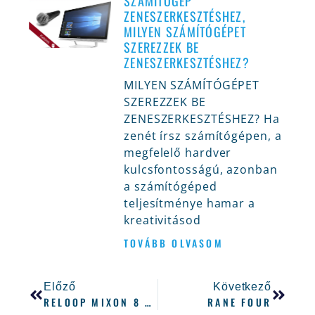
SZÁMÍTÓGÉP
ZENESZERKESZTÉSHEZ,
MILYEN SZÁMÍTÓGÉPET
SZEREZZEK BE
ZENESZERKESZTÉSHEZ?
MILYEN SZÁMÍTÓGÉPET
SZEREZZEK BE
ZENESZERKESZTÉSHEZ? Ha
zenét írsz számítógépen, a
megfelelő hardver
kulcsfontosságú, azonban
a számítógéped
teljesítménye hamar a
kreativitásod
TOVÁBB OLVASOM
Előző
Következő
RELOOP MIXON 8 PRO BEMUTATÁS
RANE FOUR