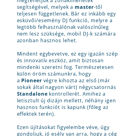
megtehetjük a zónakimenetek
segítségével, melyek a
master
-től
teljesen függetlenek. Bár ez inkább egy
esküvői/esemény DJ funkció, melyre a
legtöbb felhasználónak valószínűleg
nem lesz szüksége, mobil DJ-k számára
azonban hasznos lehet.
Mindent egybevetve, ez egy igazán szép
és innovatív eszköz, amit biztosan
mindenki szeretni fog. Természetesen
külön öröm számunkra, hogy
a
Pioneer
végre kihozta az első (már
sokak által nagyon várt) négycsatornás
Standalone
kontrollerét. Amihez a
letisztult új dizájn mellett, néhány igen
hasznos funkciót is kapunk (főleg az
effektek terén).
Ezen újításokat figyelembe véve, úgy
gondoljuk, jó esély van arra, hogy a cég