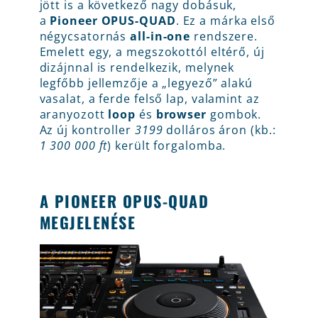
jött is a következő nagy dobásuk,
a
Pioneer
OPUS-QUAD
. Ez a márka első
négycsatornás
all-in-one
rendszere.
Emelett egy, a megszokottól eltérő, új
dizájnnal is rendelkezik, melynek
legfőbb jellemzője a „legyező” alakú
vasalat, a ferde felső lap, valamint az
aranyozott
loop
és
browser
gombok.
Az új kontroller
3199
dolláros áron (kb.:
1 300 000 ft
) került forgalomba.
A PIONEER OPUS-QUAD
MEGJELENÉSE