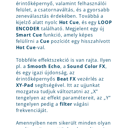
érintőképernyő, valamint felhasználói
felület, a csatornaváltás, és a gyorsabb
zeneválasztás érdekében. Továbbá a
kijelző alatt nyolc
Hot Cue
, és egy
LOOP
ENCODER
található. Megjelent egy új
Smart Cue
funkció, amely képes
felülírni a
Cue
pozíciót egy hisszahívott
Hot Cue
-val.
Többféle effektszekció is van rajta. Ilyen
pl. a
Smooth Echo
, a
Sound Color FX
,
és egy igazi újdonság, az
érintőképernyős
Beat FX
vezérlés az
XY-Pad
segítségével. Itt az ujjunkat
mozgatva tudjuk változtatni az „X”
tengelyen az effekt paramétereit, az „Y”
tengelyen pedig a
filter
vágási
frekvenciáját.
Amennyiben nem sikerült minden olyan