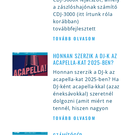
a zászlóshajónak számító
CDJ-3000 (itt írtunk róla
korábban)
továbbfejlesztett
TOVÁBB OLVASOM
HONNAN SZERZIK A DJ-K AZ
ACAPELLA-KAT 2025-BEN?
Honnan szerzik a DJ-k az
acapella-kat 2025-ben? Ha
DJ-ként acapella-kkal (azaz
éneksávokkal) szeretnél
dolgozni (amit miért ne
tennél, hiszen nagyon
TOVÁBB OLVASOM