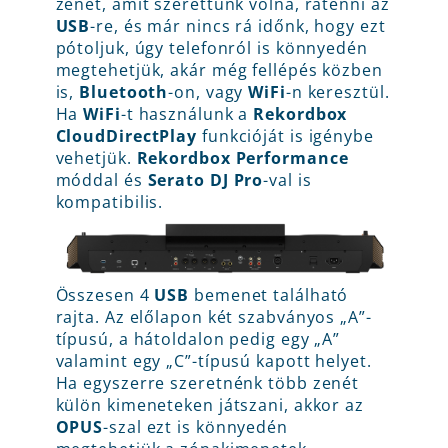
zenét, amit szerettünk volna, rátenni az
USB
-re, és már nincs rá időnk, hogy ezt
pótoljuk, úgy telefonról is könnyedén
megtehetjük, akár még fellépés közben
is,
Bluetooth
-on, vagy
WiFi
-n keresztül.
Ha
WiFi
-t használunk a
Rekordbox
CloudDirectPlay
funkcióját is igénybe
vehetjük.
Rekordbox Performance
móddal és
Serato DJ Pro
-val is
kompatibilis.
Összesen 4
USB
bemenet található
rajta. Az előlapon két szabványos „A”-
típusú, a hátoldalon pedig egy „A”
valamint egy „C”-típusú kapott helyet.
Ha egyszerre szeretnénk több zenét
külön kimeneteken játszani, akkor az
OPUS
-szal ezt is könnyedén