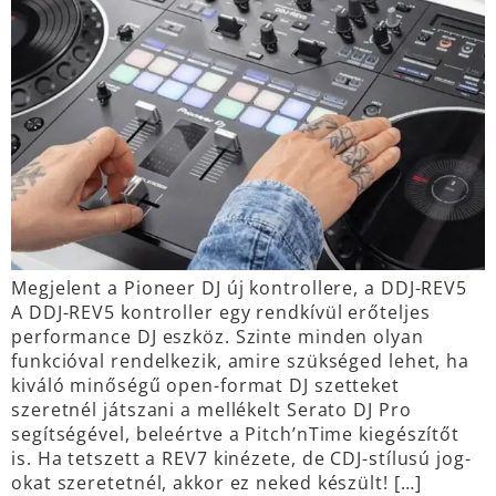
Megjelent a Pioneer DJ új kontrollere, a DDJ-REV5
A DDJ-REV5 kontroller egy rendkívül erőteljes
performance DJ eszköz. Szinte minden olyan
funkcióval rendelkezik, amire szükséged lehet, ha
kiváló minőségű open-format DJ szetteket
szeretnél játszani a mellékelt Serato DJ Pro
segítségével, beleértve a Pitch’nTime kiegészítőt
is. Ha tetszett a REV7 kinézete, de CDJ-stílusú jog-
okat szeretetnél, akkor ez neked készült! […]