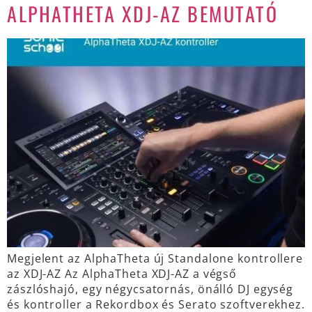
ALPHATHETA XDJ-AZ BEMUTATÓ
Megjelent az AlphaTheta új Standalone kontrollere
az XDJ-AZ Az AlphaTheta XDJ-AZ a végső
zászlóshajó, egy négycsatornás, önálló DJ egység
és kontroller a Rekordbox és Serato szoftverekhez.