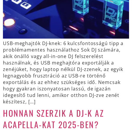
USB-meghajtók DJ-knek: 6 kulcsfontosságú tipp a
problémamentes használathoz Sok DJ számára,
akik önálló vagy all-in-one DJ felszerelést
használnak, és USB meghajtóra exportálják a
zenéjüket, hogy laptop nélkül DJ-zzenek, az egyik
legnagyobb frusztráció az USB-re történő
exportálás és az ehhez szükséges idő. Nemcsak
hogy gyakran iszonyatosan lassú, de igazán
idegesítő tud lenni, amikor otthon DJ-zve zenét
készítesz, […]
HONNAN SZERZIK A DJ-K AZ
ACAPELLA-KAT 2025-BEN?