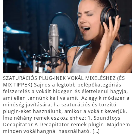
SZATURÁCIÓS PLUG-INEK VOKÁL MIXELÉSHEZ (ÉS
MIX TIPPEK) Sajnos a legtöbb belépőkategóriás
felszerelés a vokált hidegen és élettelenül hagyja,
ami ellen tennünk kell valamit! Az egyik módszer a
minőség javítására, ha szaturációs és torzító
plugin-eket használunk, amikor a vokált keverjük.
Íme néhány remek eszköz ehhez: 1. Soundtoys
Decapitator A Decapitator remek plugin. Majdnem
minden vokálhangnál használható. […]