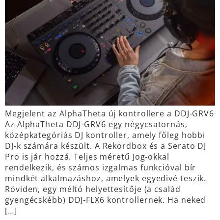
Megjelent az AlphaTheta új kontrollere a DDJ-GRV6
Az AlphaTheta DDJ-GRV6 egy négycsatornás,
középkategóriás DJ kontroller, amely főleg hobbi
DJ-k számára készült. A Rekordbox és a Serato DJ
Pro is jár hozzá. Teljes méretű Jog-okkal
rendelkezik, és számos izgalmas funkcióval bír
mindkét alkalmazáshoz, amelyek egyedivé teszik.
Röviden, egy méltó helyettesítője (a család
gyengécskébb) DDJ-FLX6 kontrollernek. Ha neked
[…]